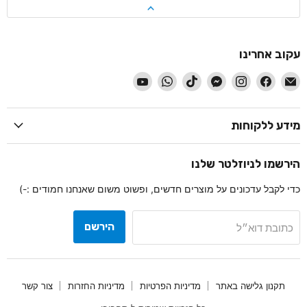
עקוב אחרינו
-
-
-
-
-
-
-
עקוב
עקוב
עקוב
עקוב
עקוב
עקוב
עקוב
אחרינו
אחרינו
אחרינו
אחרינו
אחרינו
אחרינו
אחרינו
ב
ב
ב
ב
ב
ב
ב
מידע ללקוחות
דוא״ל
Facebook
Instagram
Messenger
TikTok
WhatsApp
YouTube
הירשמו לניוזלטר שלנו
כדי לקבל עדכונים על מוצרים חדשים, ופשוט משום שאנחנו חמודים :-)
הירשם
כתובת דוא״ל
תקנון גלישה באתר
מדיניות הפרטיות
מדיניות החזרות
צור קשר