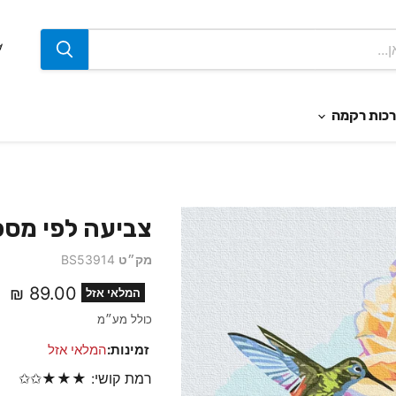
כות רקמה
צביעה לפי מספרים -
מק״ט
BS53914
מחיר נוכחי
89.00 ₪
המלאי אזל
כולל מע״מ
זמינות:
המלאי אזל
רמת קושי: ★★★✩✩