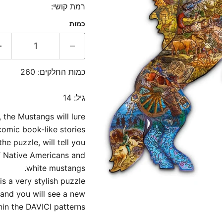
רמת קושי:
כמות
כמות החלקים: 260
גיל: 14
, the Mustangs will lure
comic book-like stories.
he puzzle, will tell you
f Native Americans and
white mustangs.
is a very stylish puzzle.
and you will see a new
hin the DAVICI patterns.