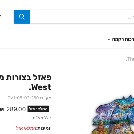
כות רקמה
West.
מק״ט
DV1-08-02-260
מחיר נוכחי
289.00 ₪
המלאי אזל
כולל מע״מ
זמינות:
המלאי אזל