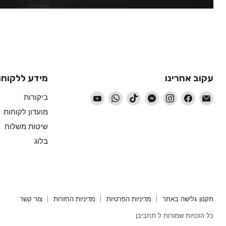
עקוב אחרינו
מידע ללקוחו
-
-
-
-
-
-
-
ביקורות
עקוב
עקוב
עקוב
עקוב
עקוב
עקוב
עקוב
מועדון לקוחות
אחרינו
אחרינו
אחרינו
אחרינו
אחרינו
אחרינו
אחרינו
שיטות משלוח
ב
ב
ב
ב
ב
ב
ב
בלוג
דוא״ל
Facebook
Instagram
Messenger
TikTok
WhatsApp
YouTube
תקנון גלישה באתר
מדיניות הפרטיות
מדיניות החזרות
צור קשר
כל הזכויות שמורות ל תחביבן