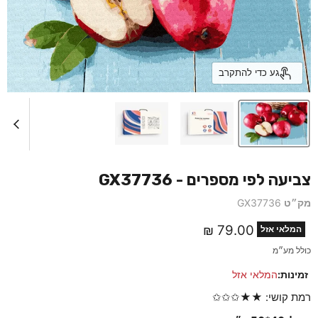
גע כדי להתקרב
צביעה לפי מספרים - GX37736
מק״ט
GX37736
מחיר נוכחי
79.00 ₪
המלאי אזל
כולל מע״מ
זמינות:
המלאי אזל
רמת קושי: ★★✩✩✩