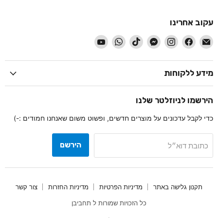
עקוב אחרינו
-
-
-
-
-
-
-
עקוב
עקוב
עקוב
עקוב
עקוב
עקוב
עקוב
אחרינו
אחרינו
אחרינו
אחרינו
אחרינו
אחרינו
אחרינו
ב
ב
ב
ב
ב
ב
ב
מידע ללקוחות
דוא״ל
Facebook
Instagram
Messenger
TikTok
WhatsApp
YouTube
הירשמו לניוזלטר שלנו
כדי לקבל עדכונים על מוצרים חדשים, ופשוט משום שאנחנו חמודים :-)
הירשם
כתובת דוא״ל
תקנון גלישה באתר
מדיניות הפרטיות
מדיניות החזרות
צור קשר
כל הזכויות שמורות ל תחביבן
.