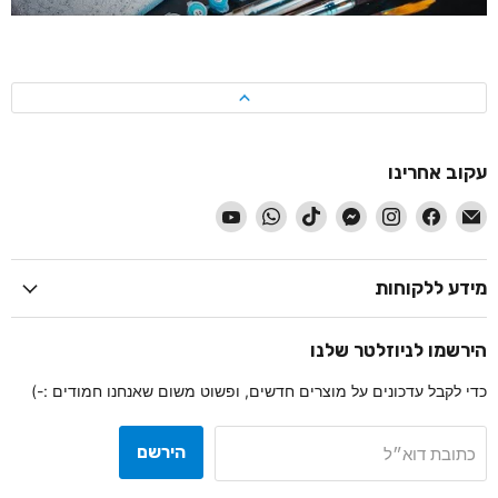
עקוב אחרינו
-
-
-
-
-
-
-
עקוב
עקוב
עקוב
עקוב
עקוב
עקוב
עקוב
אחרינו
אחרינו
אחרינו
אחרינו
אחרינו
אחרינו
אחרינו
ב
ב
ב
ב
ב
ב
ב
מידע ללקוחות
דוא״ל
Facebook
Instagram
Messenger
TikTok
WhatsApp
YouTube
הירשמו לניוזלטר שלנו
כדי לקבל עדכונים על מוצרים חדשים, ופשוט משום שאנחנו חמודים :-)
הירשם
כתובת דוא״ל