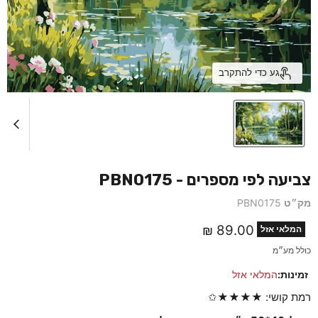
גע כדי להתקרב
צביעה לפי מספרים - PBN0175
מק״ט
PBN0175
מחיר נוכחי
89.00 ₪
המלאי אזל
כולל מע״מ
זמינות:
המלאי אזל
רמת קושי: ★★★★✩