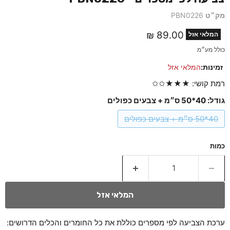
מק״ט
PBN0226
מחיר נוכחי
89.00 ₪
המלאי אזל
כולל מע״מ
זמינות:
המלאי אזל
רמת קושי: ★★★✩✩
גודל:
40*50 ס״מ + צבעים כפולים
40*50 ס״מ + צבעים כפולים
כמות
המלאי אזל
ערכת הצביעה לפי מספרים כוללת את כל החומרים והכלים הדרושים: